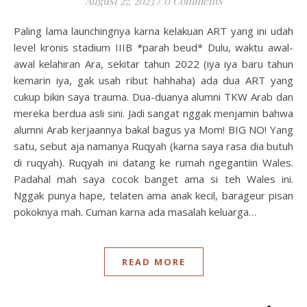
August 27, 2023
/
0 Comments
Paling lama launchingnya karna kelakuan ART yang ini udah
level kronis stadium IIIB *parah beud* Dulu, waktu awal-
awal kelahiran Ara, sekitar tahun 2022 (iya iya baru tahun
kemarin iya, gak usah ribut hahhaha) ada dua ART yang
cukup bikin saya trauma. Dua-duanya alumni TKW Arab dan
mereka berdua asli sini. Jadi sangat nggak menjamin bahwa
alumni Arab kerjaannya bakal bagus ya Mom! BIG NO! Yang
satu, sebut aja namanya Ruqyah (karna saya rasa dia butuh
di ruqyah). Ruqyah ini datang ke rumah ngegantiin Wales.
Padahal mah saya cocok banget ama si teh Wales ini.
Nggak punya hape, telaten ama anak kecil, barageur pisan
pokoknya mah. Cuman karna ada masalah keluarga…
READ MORE