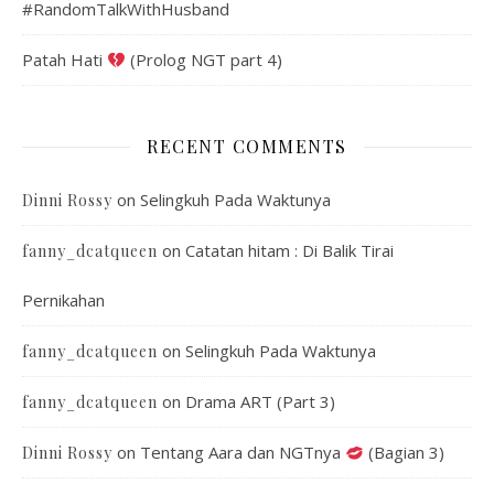
#RandomTalkWithHusband
Patah Hati
(Prolog NGT part 4)
RECENT COMMENTS
on
Selingkuh Pada Waktunya
Dinni Rossy
on
Catatan hitam : Di Balik Tirai
fanny_dcatqueen
Pernikahan
on
Selingkuh Pada Waktunya
fanny_dcatqueen
on
Drama ART (Part 3)
fanny_dcatqueen
on
Tentang Aara dan NGTnya
(Bagian 3)
Dinni Rossy