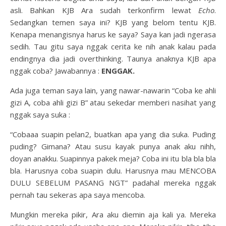
asli. Bahkan KJB Ara sudah terkonfirm lewat
Echo
.
Sedangkan temen saya ini? KJB yang belom tentu KJB.
Kenapa menangisnya harus ke saya? Saya kan jadi ngerasa
sedih. Tau gitu saya nggak cerita ke nih anak kalau pada
endingnya dia jadi overthinking. Taunya anaknya KJB apa
nggak coba? Jawabannya :
ENGGAK.
Ada juga teman saya lain, yang nawar-nawarin “Coba ke ahli
gizi A, coba ahli gizi B” atau sekedar memberi nasihat yang
nggak saya suka :
“Cobaaa suapin pelan2, buatkan apa yang dia suka. Puding
puding? Gimana? Atau susu kayak punya anak aku nihh,
doyan anakku. Suapinnya pakek meja? Coba ini itu bla bla bla
bla. Harusnya coba suapin dulu. Harusnya mau MENCOBA
DULU SEBELUM PASANG NGT” padahal mereka nggak
pernah tau sekeras apa saya mencoba.
Mungkin mereka pikir, Ara aku diemin aja kali ya. Mereka