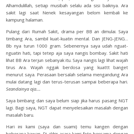
Alhamdulillah, setiap musibah selalu ada sisi baiknya. Ara
sakit lagi saat Nenek kesayangan belom kembali ke
kampung halaman.
Pulang dari Rumah Sakit, drama per BB an dimulai. Saya
timbang Ara, sambil kuat-kuatin mental. Dan JENG-JENG…
Bb nya turun 1000 gram. Sebenernya saya udah nguat-
nguatin hati, tapi tetep aja saya nangis bombay. Sakit hati
lihat BB Ara terjun sebanyak itu. Saya nangis lagi lihat wajah
tirus Ara. Wajah nggak berdosa yang kuattt banget
menurut saya. Perasaan bersalah selama mengandung Ara
mulai datang lagi dan terus-terusan sampai beberapa hari.
Seandainya aja….
Saya bimbang dan saya belum siap jika harus pasang NGT
lagi. Bagi saya, NGT dapat menyelesaikan masalah dengan
masalah baru.
Hari ini kami (saya dan suami) temu kangen dengan
beberapa kawan. Di akhir acara kami foto bersama dengan