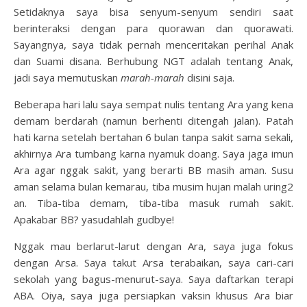
Setidaknya saya bisa senyum-senyum sendiri saat
berinteraksi dengan para quorawan dan quorawati.
Sayangnya, saya tidak pernah menceritakan perihal Anak
dan Suami disana. Berhubung NGT adalah tentang Anak,
jadi saya memutuskan
marah-marah
disini saja.
Beberapa hari lalu saya sempat nulis tentang Ara yang kena
demam berdarah (namun berhenti ditengah jalan). Patah
hati karna setelah bertahan 6 bulan tanpa sakit sama sekali,
akhirnya Ara tumbang karna nyamuk doang. Saya jaga imun
Ara agar nggak sakit, yang berarti BB masih aman. Susu
aman selama bulan kemarau, tiba musim hujan malah uring2
an. Tiba-tiba demam, tiba-tiba masuk rumah sakit.
Apakabar BB? yasudahlah gudbye!
Nggak mau berlarut-larut dengan Ara, saya juga fokus
dengan Arsa. Saya takut Arsa terabaikan, saya cari-cari
sekolah yang bagus-menurut-saya. Saya daftarkan terapi
ABA. Oiya, saya juga persiapkan vaksin khusus Ara biar