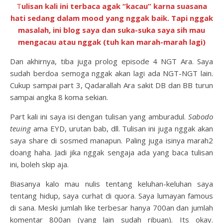
Tulisan kali ini terbaca agak “kacau” karna suasana
hati sedang dalam mood yang nggak baik. Tapi nggak
masalah, ini blog saya dan suka-suka saya sih mau
mengacau atau nggak (tuh kan marah-marah lagi)
Dan akhirnya, tiba juga prolog episode 4 NGT Ara. Saya
sudah berdoa semoga nggak akan lagi ada NGT-NGT lain.
Cukup sampai part 3, Qadarallah Ara sakit DB dan BB turun
sampai angka 8 koma sekian.
Part kali ini saya isi dengan tulisan yang amburadul.
Sabodo
teuing
ama EYD, urutan bab, dll. Tulisan ini juga nggak akan
saya share di sosmed manapun. Paling juga isinya marah2
doang haha. Jadi jika nggak sengaja ada yang baca tulisan
ini, boleh skip aja.
Biasanya kalo mau nulis tentang keluhan-keluhan saya
tentang hidup, saya curhat di quora. Saya lumayan famous
di sana. Meski jumlah like terbesar hanya 700an dan jumlah
komentar 800an (yang lain sudah ribuan). Its okay.