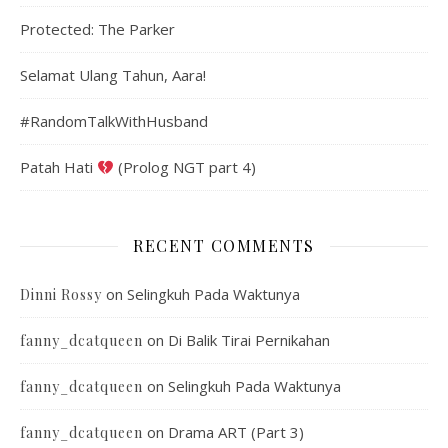
Protected: The Parker
Selamat Ulang Tahun, Aara!
#RandomTalkWithHusband
Patah Hati
(Prolog NGT part 4)
RECENT COMMENTS
on
Selingkuh Pada Waktunya
Dinni Rossy
on
Di Balik Tirai Pernikahan
fanny_dcatqueen
on
Selingkuh Pada Waktunya
fanny_dcatqueen
on
Drama ART (Part 3)
fanny_dcatqueen