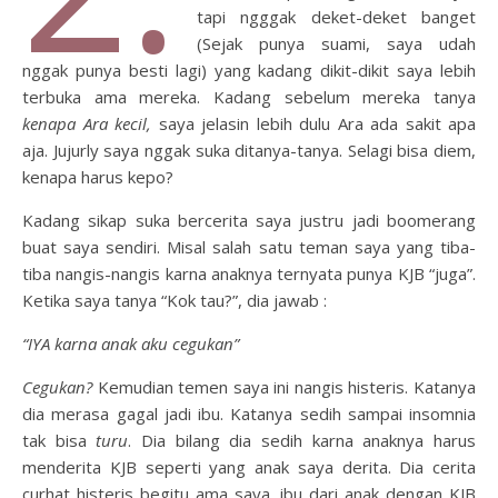
tapi ngggak deket-deket banget
(Sejak punya suami, saya udah
nggak punya besti lagi) yang kadang dikit-dikit saya lebih
terbuka ama mereka. Kadang sebelum mereka tanya
kenapa Ara kecil,
saya jelasin lebih dulu Ara ada sakit apa
aja. Jujurly saya nggak suka ditanya-tanya. Selagi bisa diem,
kenapa harus kepo?
Kadang sikap suka bercerita saya justru jadi boomerang
buat saya sendiri. Misal salah satu teman saya yang tiba-
tiba nangis-nangis karna anaknya ternyata punya KJB “juga”.
Ketika saya tanya “Kok tau?”, dia jawab :
“IYA karna anak aku cegukan”
Cegukan?
Kemudian temen saya ini nangis histeris. Katanya
dia merasa gagal jadi ibu. Katanya sedih sampai insomnia
tak bisa
turu
. Dia bilang dia sedih karna anaknya harus
menderita KJB seperti yang anak saya derita. Dia cerita
curhat histeris begitu ama saya, ibu dari anak dengan KJB