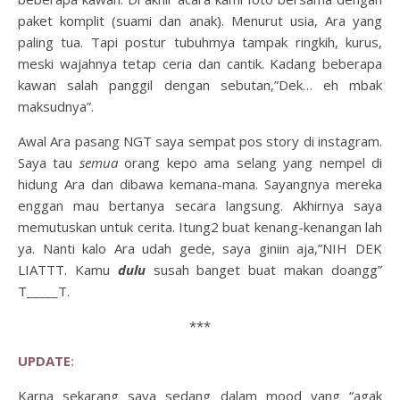
paket komplit (suami dan anak). Menurut usia, Ara yang
paling tua. Tapi postur tubuhmya tampak ringkih, kurus,
meski wajahnya tetap ceria dan cantik. Kadang beberapa
kawan salah panggil dengan sebutan,”Dek… eh mbak
maksudnya”.
Awal Ara pasang NGT saya sempat pos story di instagram.
Saya tau
semua
orang kepo ama selang yang nempel di
hidung Ara dan dibawa kemana-mana. Sayangnya mereka
enggan mau bertanya secara langsung. Akhirnya saya
memutuskan untuk cerita. Itung2 buat kenang-kenangan lah
ya. Nanti kalo Ara udah gede, saya giniin aja,”NIH DEK
LIATTT. Kamu
dulu
susah banget buat makan doangg”
T_____T.
***
UPDATE
:
Karna sekarang saya sedang dalam mood yang “agak