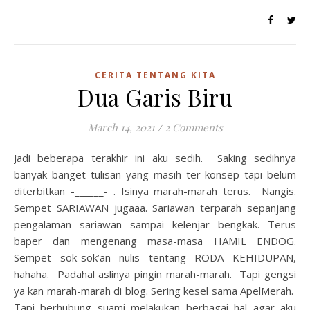
CERITA TENTANG KITA
Dua Garis Biru
March 14, 2021
/
2 Comments
Jadi beberapa terakhir ini aku sedih. Saking sedihnya
banyak banget tulisan yang masih ter-konsep tapi belum
diterbitkan -______- . Isinya marah-marah terus. Nangis.
Sempet SARIAWAN jugaaa. Sariawan terparah sepanjang
pengalaman sariawan sampai kelenjar bengkak. Terus
baper dan mengenang masa-masa HAMIL ENDOG.
Sempet sok-sok’an nulis tentang RODA KEHIDUPAN,
hahaha. Padahal aslinya pingin marah-marah. Tapi gengsi
ya kan marah-marah di blog. Sering kesel sama ApelMerah.
Tapi berhubung suami melakukan berbagai hal agar aku