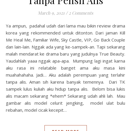
March 9, 2021
/
2 Comments
Ya ampun, padahal udah dari lama mau bikin review drama
korea yang rekommended untuk ditonton. Dari jaman Kill
Me Heal Me, Familiar Wife, Sky Castle, VIP, Go Back Couple
dan lain-lain. Nggak ada yang ke-sampek-an. Tapi sekarang
malah mendarat ke drama baru yang judulnya True Beauty.
Yaudahlah yaaa nggak apa-apa. Mumpung lagi ingat karna
aku rasa ini relatable banget ama aku masa kini
muahahahaha. Jadi… Aku adalah perempuan yang terlahir
tanpa alis. Aman sih karena banyak temennya. Dari TK
sampek lulus kuliah aku hidup tanpa alis. Belom bisa lukis
alis macam sekarang *ehem* Sekarang udah ahli lah. Mau
gambar alis model celurit jengking, model ulat bulu
rebahan, model cicak kecepit…