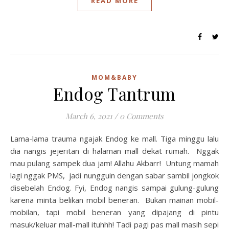
READ MORE
MOM&BABY
Endog Tantrum
March 6, 2021
/
0 Comments
Lama-lama trauma ngajak Endog ke mall. Tiga minggu lalu
dia nangis jejeritan di halaman mall dekat rumah. Nggak
mau pulang sampek dua jam! Allahu Akbarr! Untung mamah
lagi nggak PMS, jadi nungguin dengan sabar sambil jongkok
disebelah Endog. Fyi, Endog nangis sampai gulung-gulung
karena minta belikan mobil beneran. Bukan mainan mobil-
mobilan, tapi mobil beneran yang dipajang di pintu
masuk/keluar mall-mall ituhhh! Tadi pagi pas mall masih sepi