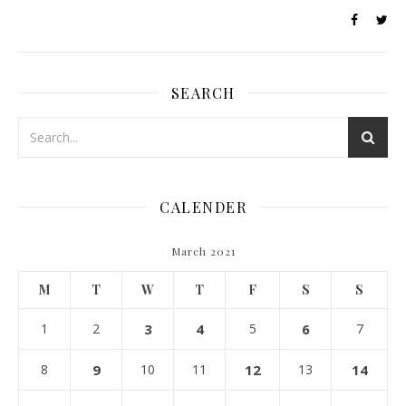
SEARCH
CALENDER
March 2021
M
T
W
T
F
S
S
1
2
3
4
5
6
7
8
9
10
11
12
13
14