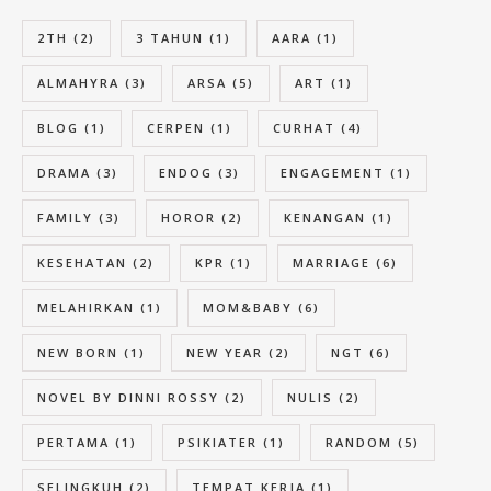
2TH
(2)
3 TAHUN
(1)
AARA
(1)
ALMAHYRA
(3)
ARSA
(5)
ART
(1)
BLOG
(1)
CERPEN
(1)
CURHAT
(4)
DRAMA
(3)
ENDOG
(3)
ENGAGEMENT
(1)
FAMILY
(3)
HOROR
(2)
KENANGAN
(1)
KESEHATAN
(2)
KPR
(1)
MARRIAGE
(6)
MELAHIRKAN
(1)
MOM&BABY
(6)
NEW BORN
(1)
NEW YEAR
(2)
NGT
(6)
NOVEL BY DINNI ROSSY
(2)
NULIS
(2)
PERTAMA
(1)
PSIKIATER
(1)
RANDOM
(5)
SELINGKUH
(2)
TEMPAT KERJA
(1)