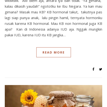
wkwkwk. AM diem aja, antara iya dan tidak. “Ya gimana,
kalau dikasih yaudah” ngototku ke Ibu Negara. Ya kan mau
gimana? Masak mau KB? KB hormonal takut, takutnya pas
lagi siap punya anak, lalu pingin hamil, ternyata hormonku
rusak karena KB hormonal. Mau KB non hormonal juga KB
apa? Kan di Indonesia adanya IUD aja. Nggak mungkin
pakai IUD, karena IUD itu KB jangka…
READ MORE