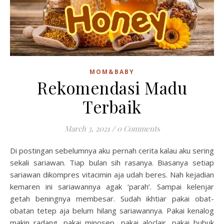
MOM&BABY
Rekomendasi Madu
Terbaik
March 3, 2021
/
0 Comments
Di postingan sebelumnya aku pernah cerita kalau aku sering
sekali sariawan. Tiap bulan sih rasanya. Biasanya setiap
sariawan dikompres vitacimin aja udah beres. Nah kejadian
kemaren ini sariawannya agak ‘parah’. Sampai kelenjar
getah beningnya membesar. Sudah ikhtiar pakai obat-
obatan tetep aja belum hilang sariawannya. Pakai kenalog
makin radang, pakai minosep, pakai aloclair, pakai bubuk