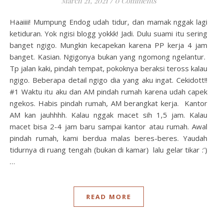
March 21, 2021
/
0 Comments
Haaiiii! Mumpung Endog udah tidur, dan mamak nggak lagi
ketiduran. Yok ngisi blogg yokkk! Jadi. Dulu suami itu sering
banget ngigo. Mungkin kecapekan karena PP kerja 4 jam
banget. Kasian. Ngigonya bukan yang ngomong ngelantur.
Tp jalan kaki, pindah tempat, pokoknya beraksi teross kalau
ngigo. Beberapa detail ngigo dia yang aku ingat. Cekidott!!
#1 Waktu itu aku dan AM pindah rumah karena udah capek
ngekos. Habis pindah rumah, AM berangkat kerja. Kantor
AM kan jauhhhh. Kalau nggak macet sih 1,5 jam. Kalau
macet bisa 2-4 jam baru sampai kantor atau rumah. Awal
pindah rumah, kami berdua malas beres-beres. Yaudah
tidurnya di ruang tengah (bukan di kamar) lalu gelar tikar :’)
…
READ MORE