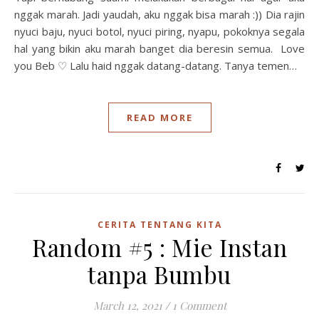
nggak marah. Jadi yaudah, aku nggak bisa marah :)) Dia rajin
nyuci baju, nyuci botol, nyuci piring, nyapu, pokoknya segala
hal yang bikin aku marah banget dia beresin semua. Love
you Beb ♡ Lalu haid nggak datang-datang. Tanya temen…
READ MORE
CERITA TENTANG KITA
Random #5 : Mie Instan
tanpa Bumbu
March 12, 2021
/
1 Comment