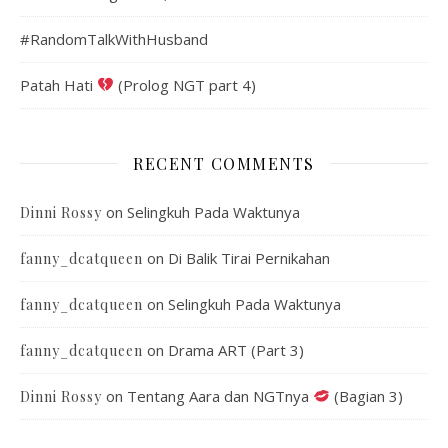
#RandomTalkWithHusband
Patah Hati
(Prolog NGT part 4)
RECENT COMMENTS
on
Selingkuh Pada Waktunya
Dinni Rossy
on
Di Balik Tirai Pernikahan
fanny_dcatqueen
on
Selingkuh Pada Waktunya
fanny_dcatqueen
on
Drama ART (Part 3)
fanny_dcatqueen
on
Tentang Aara dan NGTnya
(Bagian 3)
Dinni Rossy